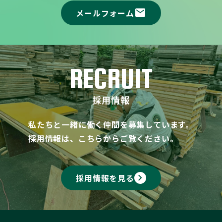
mail
メールフォーム
RECRUIT
採用情報
私たちと一緒に働く仲間を募集しています。
採用情報は、こちらからご覧ください。
keyboard_arrow_right
採用情報を見る