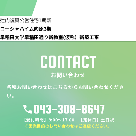
辻内復興公営住宅1期新
コーシャハイム向原3期
早稲田大学早稲田通り新教室(仮称）新築工事
CONTACT
お問い合わせ
各種お問い合わせはこちらからお問い合わせくださ
い。
043-308-8647
call
【受付時間】9:00～17:00 【定休日】土日祝
※営業目的のお問い合わせはご遠慮ください。