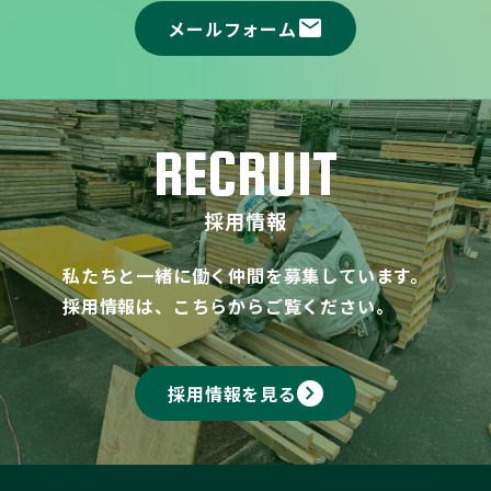
mail
メールフォーム
RECRUIT
採用情報
私たちと一緒に働く仲間を募集しています。
採用情報は、こちらからご覧ください。
keyboard_arrow_right
採用情報を見る