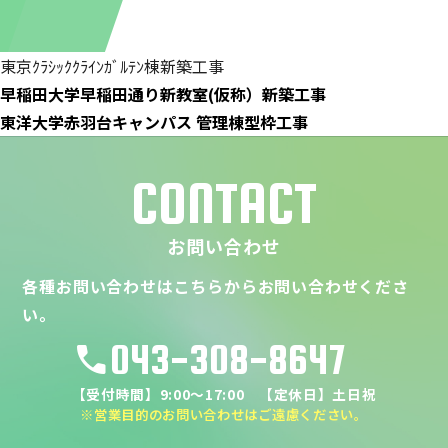
東京ｸﾗｼｯｸｸﾗｲﾝｶﾞﾙﾃﾝ棟新築工事
早稲田大学早稲田通り新教室(仮称）新築工事
東洋大学赤羽台キャンパス 管理棟型枠工事
CONTACT
お問い合わせ
各種お問い合わせはこちらからお問い合わせくださ
い。
043-308-8647
call
【受付時間】9:00～17:00 【定休日】土日祝
※営業目的のお問い合わせはご遠慮ください。