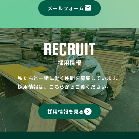
mail
メールフォーム
RECRUIT
採用情報
私たちと一緒に働く仲間を募集しています。
採用情報は、こちらからご覧ください。
keyboard_arrow_right
採用情報を見る