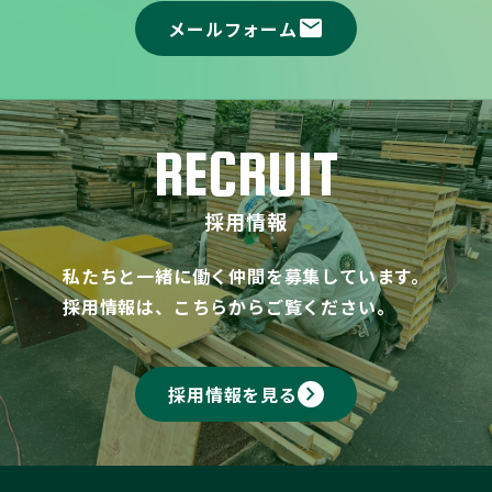
mail
メールフォーム
RECRUIT
採用情報
私たちと一緒に働く仲間を募集しています。
採用情報は、こちらからご覧ください。
keyboard_arrow_right
採用情報を見る