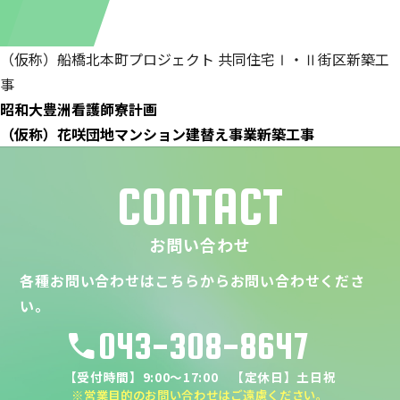
（仮称）船橋北本町プロジェクト 共同住宅Ⅰ・Ⅱ街区新築工
事
昭和大豊洲看護師寮計画
（仮称）花咲団地マンション建替え事業新築工事
CONTACT
お問い合わせ
各種お問い合わせはこちらからお問い合わせくださ
い。
043-308-8647
call
【受付時間】9:00～17:00 【定休日】土日祝
※営業目的のお問い合わせはご遠慮ください。