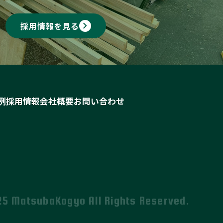
keyboard_arrow_right
採用情報を見る
例
採用情報
会社概要
お問い合わせ
25 MatsubaKogyo All Rights Reserved.