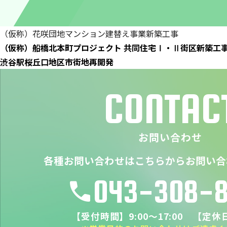
（仮称）花咲団地マンション建替え事業新築工事
（仮称）船橋北本町プロジェクト 共同住宅Ⅰ・Ⅱ街区新築工
渋谷駅桜丘口地区市街地再開発
CONTAC
お問い合わせ
各種お問い合わせはこちらからお問い合
043-308-
call
【受付時間】9:00～17:00 【定