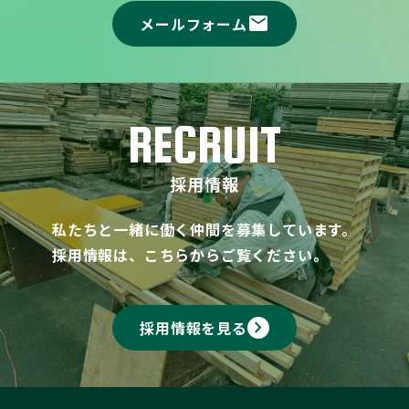
mail
メールフォーム
RECRUIT
採用情報
私たちと一緒に働く仲間を募集しています。
採用情報は、こちらからご覧ください。
keyboard_arrow_right
採用情報を見る