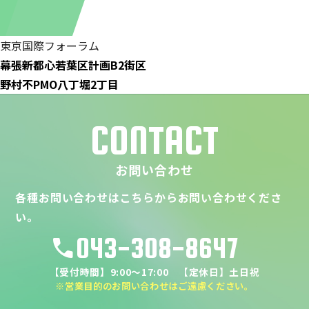
東京国際フォーラム
幕張新都心若葉区計画B2街区
野村不PMO八丁堀2丁目
CONTACT
お問い合わせ
各種お問い合わせはこちらからお問い合わせくださ
い。
043-308-8647
call
【受付時間】9:00～17:00 【定休日】土日祝
※営業目的のお問い合わせはご遠慮ください。