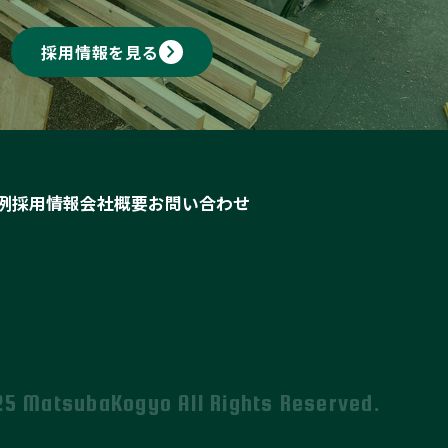
keyboard_arrow_right
採用情報を見る
例
採用情報
会社概要
お問い合わせ
25 MatsubaKogyo All Rights Reserved.