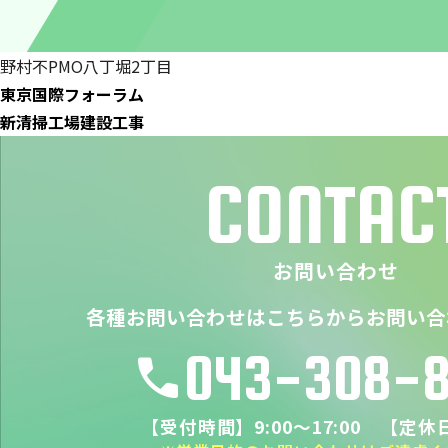
野村不PMO八丁堀2丁目
東京国際フォーラム
新清掃工場建設工事
CONTAC
お問い合わせ
各種お問い合わせはこちらからお問い合
043-308-
call
【受付時間】9:00～17:00 【定